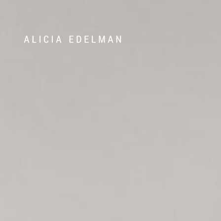
072-388 24 63
Våra hem
Sälj med