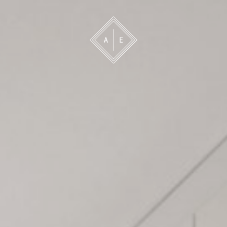
 oss
Bevakning
Franchise
Om oss
Vårt 