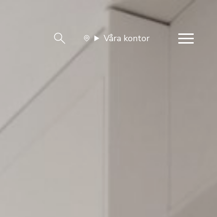
Våra kontor
team
Jobba med oss