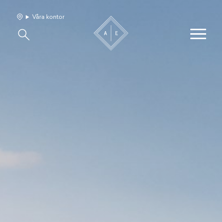
Våra kontor
Våra hem
Sälj med oss
Bevakning
Franchise
Om oss
Vårt team
Jobba med oss