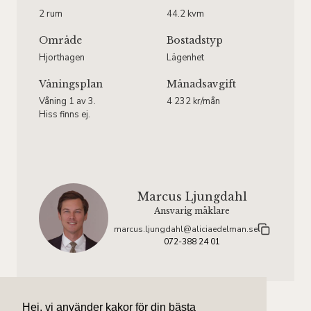
2 rum
44.2 kvm
Område
Bostadstyp
Hjorthagen
Lägenhet
Våningsplan
Månadsavgift
Våning 1 av 3.
4 232 kr/mån
Hiss finns ej.
Marcus Ljungdahl
Ansvarig mäklare
marcus.ljungdahl@aliciaedelman.se
072-388 24 01
Hej, vi använder kakor för din bästa