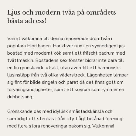
Ljus och modern tvåa på områdets
bästa adress!
Varmt välkomna till denna renoverade drömtvåa i
populära Hjorthagen. Här kliver ni in i en synnerligen ljus
bostad med modernt kök samt ett fräscht badrum med
tvättmaskin. Bostadens sex fönster bidrar inte bara till
en fin grönskande utsikt, utan även till ett harmoniskt
ljusinsläpp från två olika väderstreck. Lägenheten lämpar
sig fint för både singeln och paret då det finns gott om
förvaringsmöjligheter, samt ett sovrum som rymmer en
dubbelsäng.
Grönskande oas med idyllisk småstadskänsla och
samtidigt ett stenkast från city. Lågt belånad förening
med flera stora renoveringar bakom sig. Välkomna!