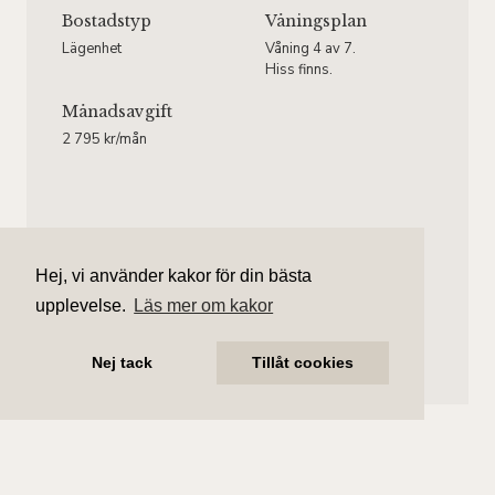
Bostadstyp
Våningsplan
Lägenhet
Våning 4 av 7.
Hiss finns.
Månadsavgift
2 795 kr/mån
Einar Granberg
Hej, vi använder kakor för din bästa
Ansvarig mäklare
upplevelse.
Läs mer om kakor
einar.granberg@aliciaedelman.se
070-870 04 11
Nej tack
Tillåt cookies