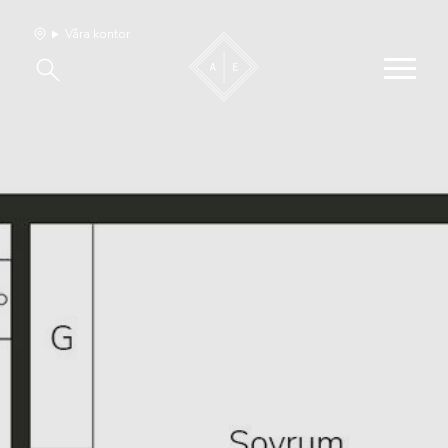
Våra kontor
Våra hem
Sälj med oss
Bevakning
Franchise
Om oss
Vårt team
Jobba med oss