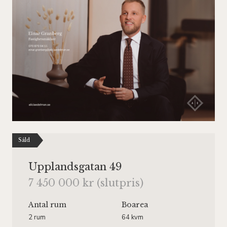
Såld
Upplandsgatan 49
7 450 000 kr (slutpris)
Antal rum
Boarea
2 rum
64 kvm