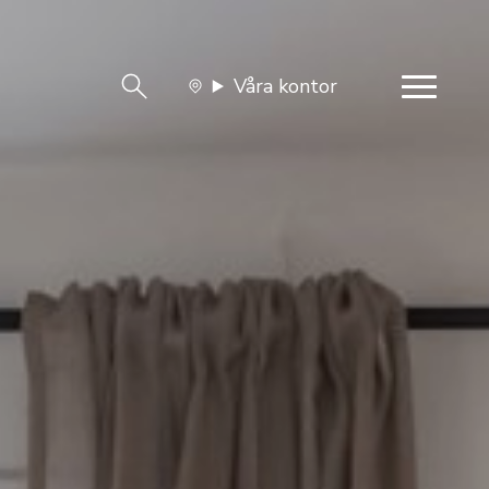
Våra kontor
team
Jobba med oss