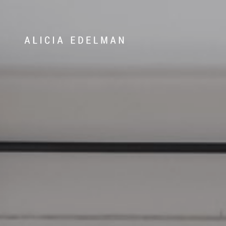
Våra hem
Sälj med