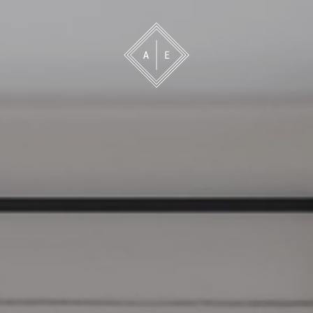
 oss
Bevakning
Franchise
Om oss
Vårt 