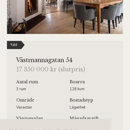
Såld
Västmannagatan 54
17 350 000 kr (slutpris)
Antal rum
Boarea
3 rum
128 kvm
Område
Bostadstyp
Vasastan
Lägenhet
Våningsplan
Månadsavgift
Våning 1 av 5.
2 337 kr/mån