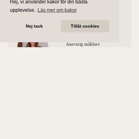
Hiss finns.
Hej, vi använder kakor för din bästa
upplevelse.
Läs mer om kakor
Nej tack
Tillåt cookies
Charlotta Blick
Ansvarig mäklare
charlotta.blick@aliciaedelman.se
072-388 24 20