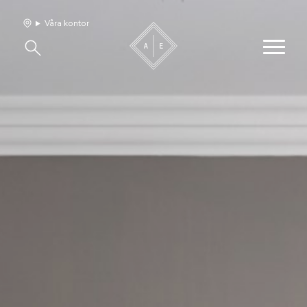
Våra kontor
Våra hem
Sälj med oss
Bevakning
Franchise
Om oss
Vårt team
Jobba med oss