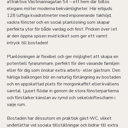
attraktiva Västmannagatan 54 – ett hem där tidlös
elegans möter moderna bekvämligheter. Här erbjuds
128 luftiga kvadratmeter med imponerande takhöjd,
vackra fönster och en social planlösning som skapar
perfekta ytor för både vardag och fest. Pricken över i:et
är den öppna spisen invid köket som ger ett varmt
intryck till bostaden!
Planlösningen är flexibel och ger möjlighet att skapa en
potentiell fyrarummare, perfekt för den växande familjen
eller för dig som önskar extra arbets- eller gästrum. Den
härliga balkongen blir en naturlig förlängning av bostaden
och en uppskattad plats för morgonkaffet eller kvällens
samtal. Ljuset flödar in genom de stora fönsterpartierna
och förstärker känslan av rymd och sekelskiftescharm i
varje rum.
Bostaden har dessutom en praktisk gäst-WC, vilket
underlättar vid sociala tillställningar och bidrar till extra