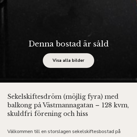
Denna bostad är såld
Visa alla bilder
Sekelskiftesdröm (möjlig fyra) med
balkong på Västmannagatan – 128 kvm,
skuldfri förening och hiss
Välkommen till en storslagen sekelskiftesbostad på