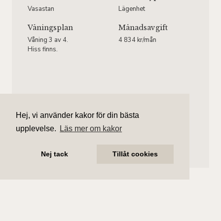
Vasastan
Lägenhet
Våningsplan
Månadsavgift
Våning 3 av 4.
4 834 kr/mån
Hiss finns.
Gustav Larsson
Hej, vi använder kakor för din bästa
Ansvarig mäklare
upplevelse.
Läs mer om kakor
gustav.larsson@aliciaedelman.se
072-388 24 09
Nej tack
Tillåt cookies