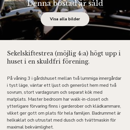
Denna bostad är såld
Visa alla bilder
Sekelskiftestrea (möjlig 4:a) högt upp i
huset i en skuldfri förening.
På våning 3 i gårdshuset mellan två lummiga innergårdar
i tyst läge, väntar ett ljust och generöst hem med två
sovrum, stort vardagsrum och separat kök med
matplats. Master bedroom har walk-in-closet och
ytterligare förvaring finns i garderober och klädkammare,
vilket ger gott om plats för hela familjen. Badrummet är
helkaklat och utrustat med dusch och tvättmaskin för
maximal bekvämlighet.