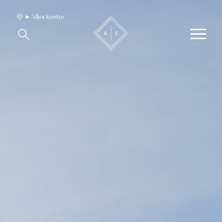
Våra kontor
Våra hem
Sälj med oss
Bevakning
Franchise
Om oss
Vårt team
Jobba med oss