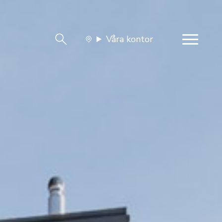
Våra kontor
team
Jobba med oss