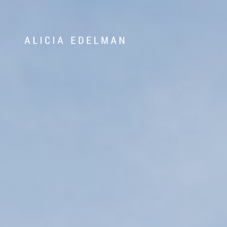
Våra hem
Sälj med