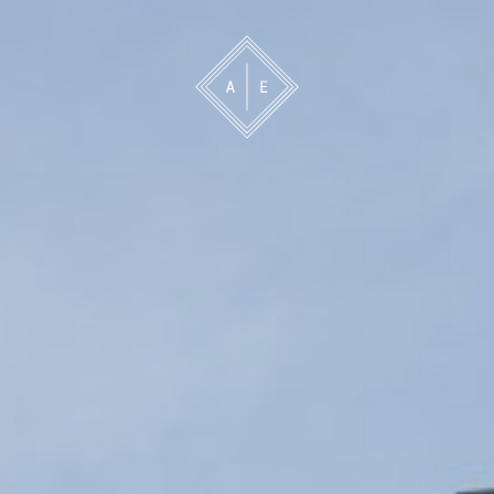
 oss
Bevakning
Franchise
Om oss
Vårt 