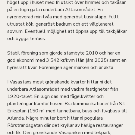
högst upp i huset med fri utsikt över himmel och takåsar
på en lugn gata i underbara Atlasområdet. En
nyrenoverad minitvåa med generöst ljusinsläpp. Fullt
utrustat kök, generöst badrum och ett välplanerat
sovrum. Eventuell möjlighet att öppna upp till takbjälkar
och bygga terrass.
Stabil förening som gjorde stambyte 2010 och har en
god ekonomi med 3 542 kr/kvm i lån (års 2025) samt en
hyresrätt kvar. Föreningen äger marken och är äkta.
I Vasastans mest grönskande kvarter hittar ni det
underbara Atlasområdet med vackra fastigheter från
1920-talet. En lugn oas med fågelkvitter och
planteringar framför husen. Bra kommunikationer från S:t
Eriksplan (150 m) med tunnelbana, buss och flygbuss till
Arlanda. Några minuter bort hittar ni populära
Rörstrandsgatan där det kryllar av härliga restauranger
och fik. Den grönskande Vasaparken med lekpark,