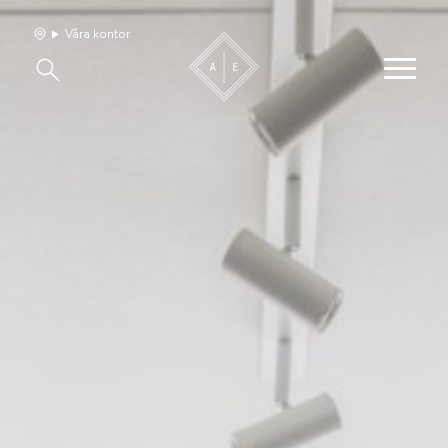
Våra kontor
Våra hem
Sälj med oss
Bevakning
Franchise
Om oss
Vårt team
Jobba med oss