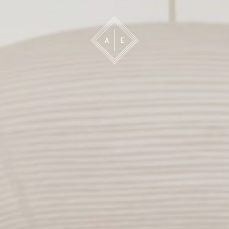
 oss
Bevakning
Franchise
Om oss
Vårt 