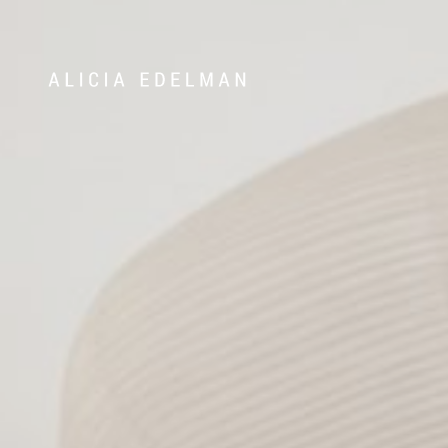
Våra hem
Sälj med