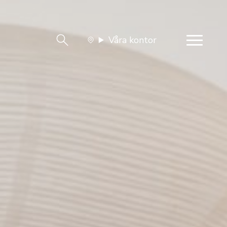
Våra kontor
team
Jobba med oss