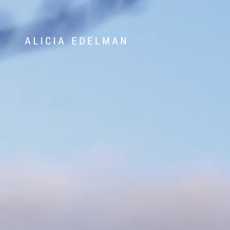
Våra hem
Sälj med