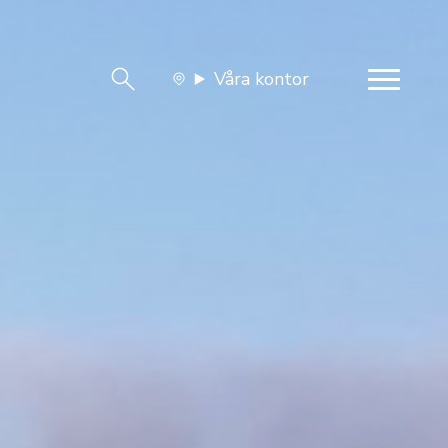
Våra kontor
team
Jobba med oss