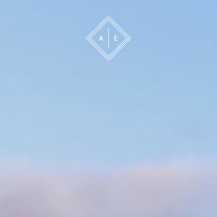
 oss
Bevakning
Franchise
Om oss
Vårt 