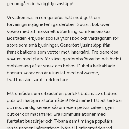
genomgående härligt ljusinsläpp!
Vi välkomnas in i en generös hall med gott om
förvaringsmöjligheter i garderober. Socialt kök över
köksö med all maskinell utrustning som kan önskas.
Bostaden erbjuder sociala ytor i kök och vardagsrum för
stora som små bjudningar. Generöst ljusinsläpp från
fransk balkong som vetter mot innergård. Tre generösa
sovrum med plats för säng, garderobsförvaring och övrigt
möblemang efter smak och behov. Dubbla helkaklade
badrum, varav ena är utrustat med golvvärme,
tvättmaskin samt torktumlare.
Ett område som erbjuder en perfekt balans av stadens
puls och härliga naturområden! Med närhet till all tänkbar
och nödvändig service såsom exempelvis caféer, gym,
butiker och mataffärer. Bra kommunikationer med
flertalet busslinjer och T-bana samt många populära
restauranger i närområdet. Nära till grönområden vid