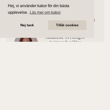
Hej, vi använder kakor för din bästa
Ellen Ackerstierna
upplevelse.
Läs mer om kakor
Ansvarig mäklare
ellen.ackerstierna@aliciaedelman.se
072-388 24 15
Nej tack
Tillåt cookies
Amanda Treutiger
Assisterande mäklare
amanda.treutiger@aliciaedelman.se
072-388 24 07