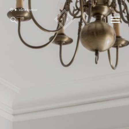
Våra kontor
Våra hem
Sälj med oss
Bevakning
Franchise
Om oss
Vårt team
Jobba med oss