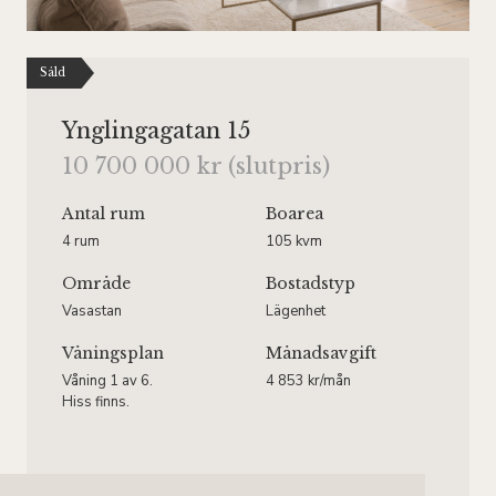
Såld
Ynglingagatan 15
10 700 000 kr (slutpris)
Antal rum
Boarea
4 rum
105 kvm
Område
Bostadstyp
Vasastan
Lägenhet
Våningsplan
Månadsavgift
Våning 1 av 6.
4 853 kr/mån
Hiss finns.