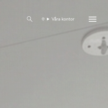
Våra kontor
team
Jobba med oss