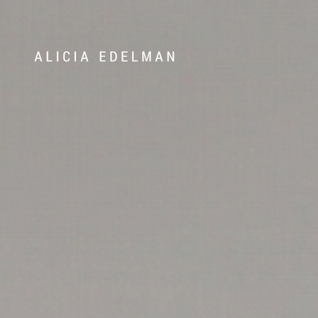
Våra hem
Sälj med