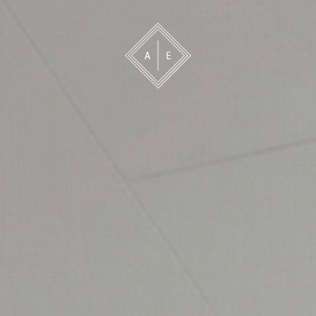
 oss
Bevakning
Franchise
Om oss
Vårt 