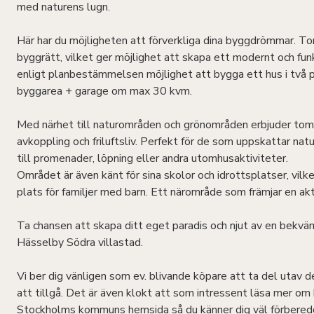
med naturens lugn.
Här har du möjligheten att förverkliga dina byggdrömmar. T
byggrätt, vilket ger möjlighet att skapa ett modernt och fun
enligt planbestämmelsen möjlighet att bygga ett hus i två 
byggarea + garage om max 30 kvm.
Med närhet till naturområden och grönområden erbjuder tomt
avkoppling och friluftsliv. Perfekt för de som uppskattar natu
till promenader, löpning eller andra utomhusaktiviteter.
Området är även känt för sina skolor och idrottsplatser, vilket
plats för familjer med barn. Ett närområde som främjar en aktiv
Ta chansen att skapa ditt eget paradis och njut av en bekväm o
Hässelby Södra villastad.
Vi ber dig vänligen som ev. blivande köpare att ta del utav d
att tillgå. Det är även klokt att som intressent läsa mer o
Stockholms kommuns hemsida så du känner dig väl förbered