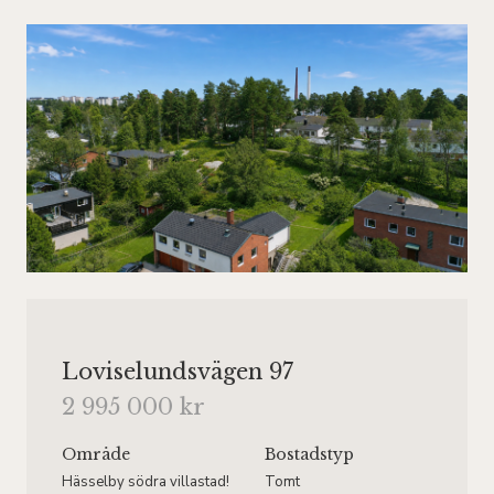
Loviselundsvägen 97
2 995 000 kr
Område
Bostadstyp
Hässelby södra villastad!
Tomt