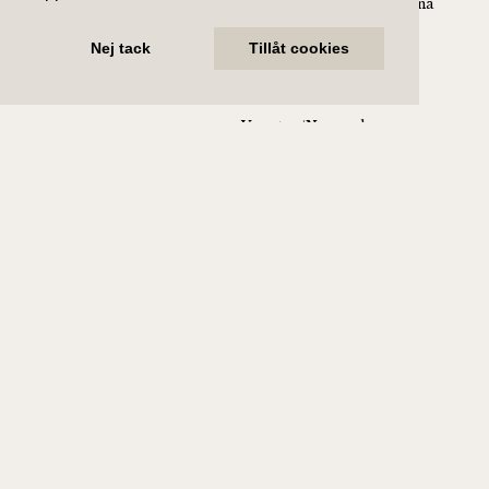
Sälj med oss
Om Alicia Edelman
Kungsholmen/Essingeöarna
Bevakning
Vårt team
Södermalm/Gamla stan
Nej tack
Tillåt cookies
Täby/Danderyd
Vallentuna
Vasastan/Norrmalm
Västerås
Supportkontoret
Följ oss
Stolt samarbetspartner med
Alla barn förtjänar ett tryggt hem.