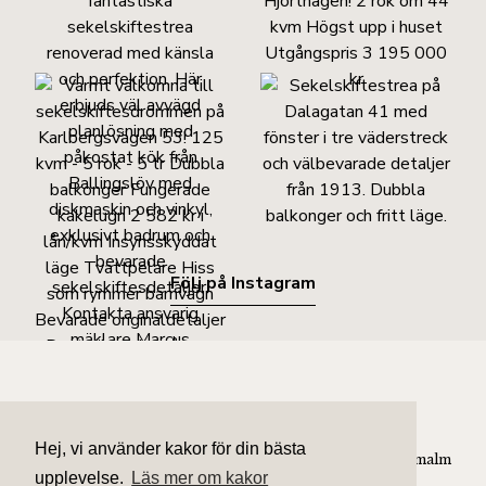
Följ på Instagram
Våra hem
Om oss
Våra kontor
Hej, vi använder kakor för din bästa
Till salu
Franchise
Gärdet/Hjorthagen/Östermalm
upplevelse.
Läs mer om kakor