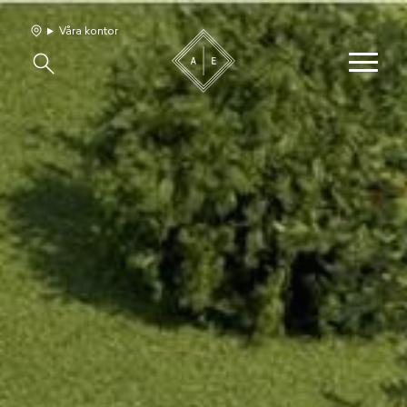
Våra kontor
Våra hem
Sälj med oss
Bevakning
Franchise
Om oss
Vårt team
Jobba med oss