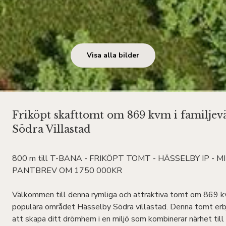
Visa alla bilder
Friköpt skafttomt om 869 kvm i familjev
Södra Villastad
800 m till T-BANA - FRIKÖPT TOMT - HÄSSELBY IP - M
PANTBREV OM 1750 000KR
Välkommen till denna rymliga och attraktiva tomt om 869 kv
populära området Hässelby Södra villastad. Denna tomt erbj
att skapa ditt drömhem i en miljö som kombinerar närhet til