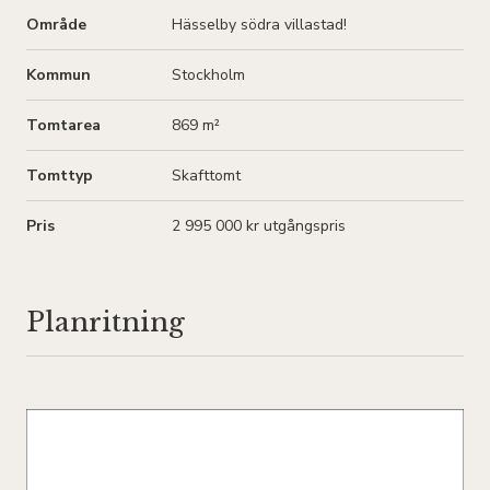
Område
Hässelby södra villastad!
Kommun
Stockholm
Tomtarea
869 m²
Tomttyp
Skafttomt
Pris
2 995 000 kr utgångspris
Planritning