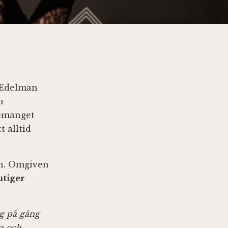
a Edelman
m
gemanget
t alltid
en. Omgiven
tiger
ng på gång
pa och