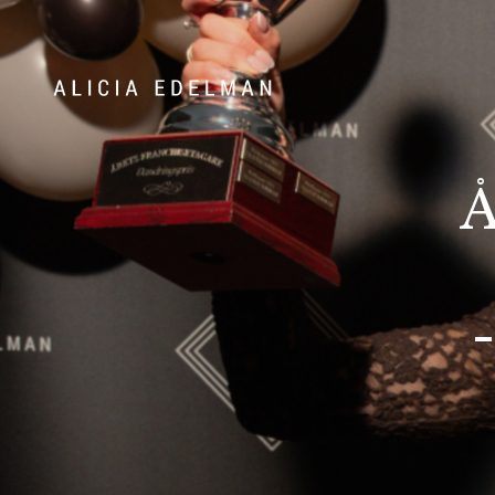
Våra hem
Sälj med
Å