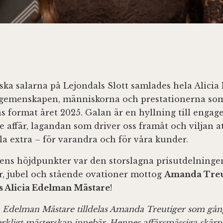
iska salarna på Lejondals Slott samlades hela Alici
ra gemenskapen, människorna och prestationerna so
s format året 2025. Galan är en hyllning till enga
 affär, lagandan som driver oss framåt och viljan at
lla extra – för varandra och för våra kunder.
lens höjdpunkter var den storslagna prisutdelning
r, jubel och stående ovationer mottog
Amanda Treu
s Alicia Edelman Mästare
!
ia Edelman Mästare tilldelas Amanda Treutiger som gå
erkligt mästerskap innebär. Hennes affärsmässiga skär