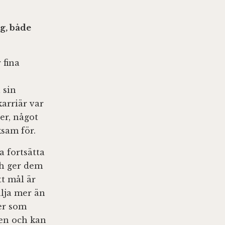
g, både
 fina
 sin
karriär var
r, något
ksam för.
a fortsätta
ch ger dem
t mål är
lja mer än
ser som
den och kan