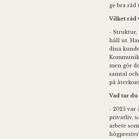
ge bra råd 
Vilket råd 
- Struktur,
håll ut. Ha
dina kunde
Kommunikat
men gör de
samtal och 
på återko
Vad tar du 
- 2025 var 
privatliv, 
arbete som 
högprester