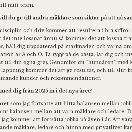
till mitt team.
vill du ge till andra mäklare som siktar på att nå s
 disciplin och driv kommer att resultera i bra siffror.
r det inte lossnat ännu så kommer det att lossna fra
r, håll dig uppdaterad på marknaden och värna om 
ion är A och O. Ta rygg på de bästa, lär dig och in
t till din egna grej. Genomför du ”hundåren” med k
lappning kommer det att ge resultat, och till slut k
mmande kunder och rekommendationer.
med dig från 2025 in i det nya året?
året som jag fortsatte att hitta balansen mellan job
samt balansen mellan att vara mäklare och ledare. De
jag kommer att fortsätta jobba på även i år. Att var
ande mäklare, ledare och hinna med privatlivet ka