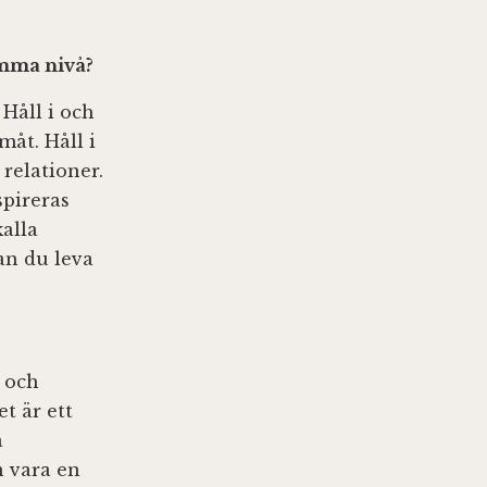
amma nivå?
 Håll i och
måt. Håll i
relationer.
spireras
alla
an du leva
b och
t är ett
a
n vara en