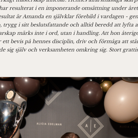
 har resulterat i en imponerande omsättning under året
resultat är Amanda en självklar förebild i vardagen - g
 trygg i sitt beslutsfattande och alltid beredd att lyfta 
skap märks inte i ord, utan i handling. Att hon återigen
r ett bevis på hennes disciplin, driv och förmåga att stä
de sig själv och verksamheten omkring sig. Stort gratt