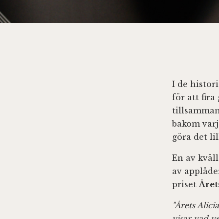
I de histor
för att fi
tillsamman
bakom varje
göra det li
En av kväl
av applåde
priset
Året
"Årets Alic
visar vad v