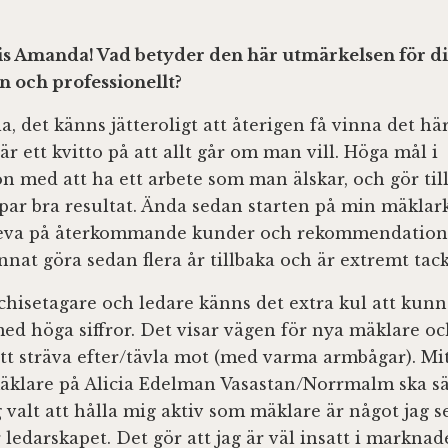
tis Amanda! Vad betyder den här utmärkelsen för di
n och professionellt?
a, det känns jätteroligt att återigen få vinna det här
 är ett kvitto på att allt går om man vill. Höga mål i
 med att ha ett arbete som man älskar, och gör till
kapar bra resultat. Ända sedan starten på min mäklar
leva på återkommande kunder och rekommendatione
nat göra sedan flera år tillbaka och är extremt tac
chisetagare och ledare känns det extra kul att kunn
med höga siffror. Det visar vägen för nya mäklare o
tt sträva efter/tävla mot (med varma armbågar). Mit
äklare på Alicia Edelman Vasastan/Norrmalm ska sä
g valt att hålla mig aktiv som mäklare är något jag 
r ledarskapet. Det gör att jag är väl insatt i markna