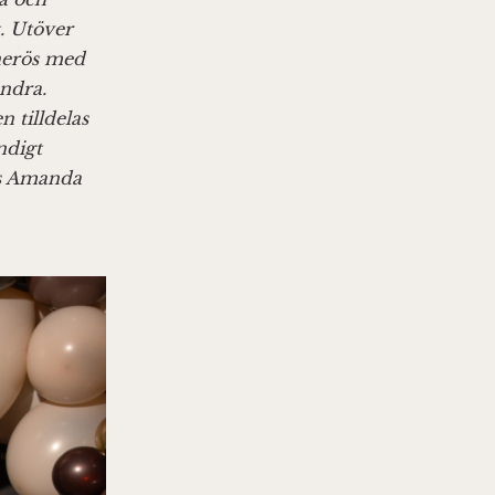
. Utöver
enerös med
andra.
 tilldelas
ndigt
is Amanda