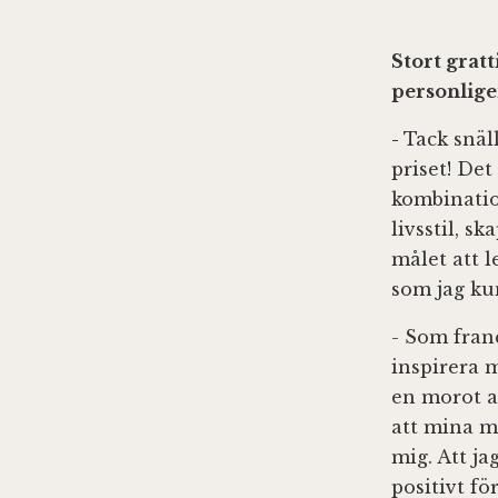
Stort grat
personlige
-
Tack snäll
priset! Det
kombination
livsstil, s
målet att 
som jag kun
- Som fran
inspirera 
en morot a
att mina m
mig. Att ja
positivt fö