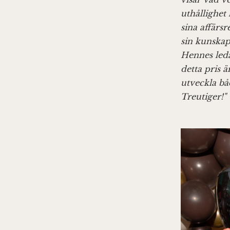
uthållighet
sina affärs
sin kunskap,
Hennes ledar
detta pris ä
utveckla bå
Treutiger!"