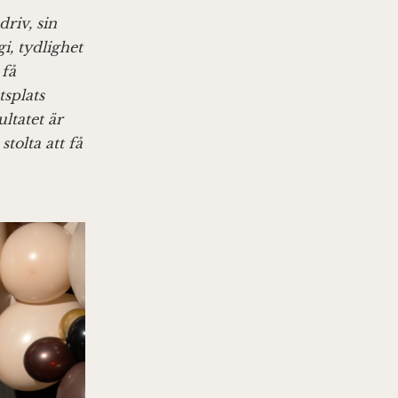
riv, sin
i, tydlighet
 få
splats
ltatet är
tolta att få