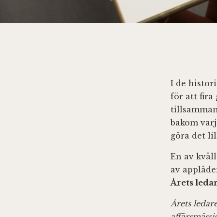
I de histor
för att fi
tillsamman
bakom varje
göra det li
En av kväl
av applåde
Årets leda
Årets ledare
affärsmässi