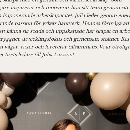
gare inspirerar och motiverar hon sitt team genom sitt d
 imponerande arbetskapacitet. Julia leder genom energ
tande passion för yrkets hantverk. Hennes förmåga att
tt känna sig sedda och uppskattade har skapat en arbet
trygghet, utvecklingsfokus och gemensam stolthet. Resu
 vågar, växer och levererar tillsammans. Vi är otroligt s
et Årets ledare till Julia Larsson!