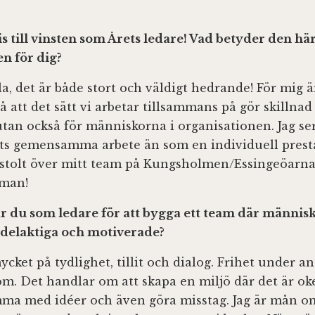
is till vinsten som Årets ledare! Vad betyder den hä
n för dig?
la, det är både stort och väldigt hedrande! För mig ä
på att det sätt vi arbetar tillsammans på gör skillnad
 utan också för människorna i organisationen. Jag se
s gemensamma arbete än som en individuell presta
 stolt över mitt team på Kungsholmen/Essingeöarna
lman!
r du som ledare för att bygga ett team där männis
, delaktiga och motiverade?
mycket på tydlighet, tillit och dialog. Frihet under a
m. Det handlar om att skapa en miljö där det är okej
mma med idéer och även göra misstag. Jag är mån o