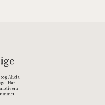
ige
tog Alicia
ge. Här
 motivera
 rummet.