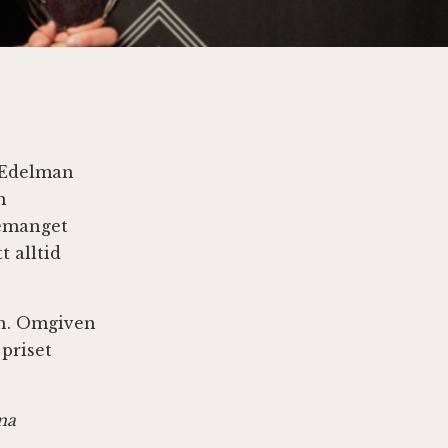
a Edelman
m
gemanget
t alltid
en. Omgiven
priset
ena