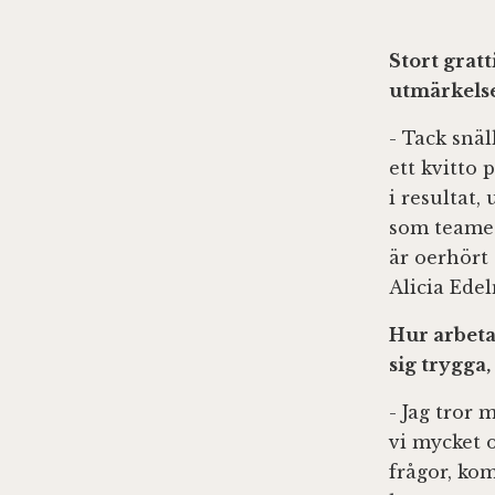
Stort gratt
utmärkelse
- Tack snäl
ett kvitto 
i resultat,
som teamet
är oerhört
Alicia Ede
Hur arbeta
sig trygga
- Jag tror 
vi mycket o
frågor, ko