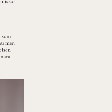
nniskor
as som
nu mer,
elsen
onära