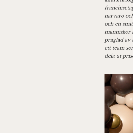
franchiseta
närvaro och
och en smit
människor a
präglad av 
ett team som
dela ut pris