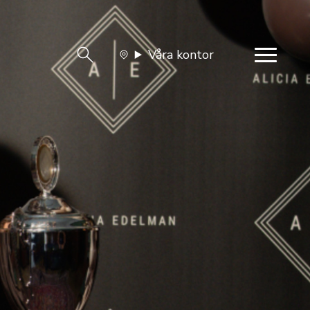
Våra kontor
team
Jobba med oss