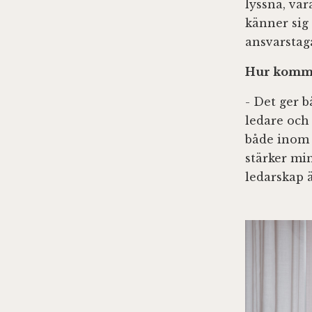
lyssna, va
känner sig
ansvarstag
Hur kommer
- Det ger b
ledare och
både inom 
stärker mi
ledarskap ä