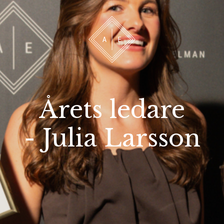
 oss
Bevakning
Franchise
Om oss
Vårt 
Årets ledare
- Julia Larsson