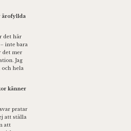
r ärofyllda
r det här
 – inte bara
r det mer
tion. Jag
 och hela
kor känner
nsvar pratar
 att ställa
m att