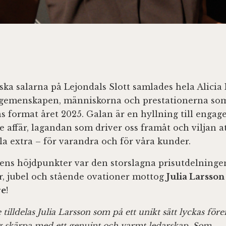
iska salarna på Lejondals Slott samlades hela Alici
ra gemenskapen, människorna och prestationerna so
s format året 2025. Galan är en hyllning till enga
 affär, lagandan som driver oss framåt och viljan at
lla extra – för varandra och för våra kunder.
lens höjdpunkter var den storslagna prisutdelning
r, jubel och stående ovationer mottog
Julia Larsson
re
!
 tilldelas Julia Larsson som på ett unikt sätt lyckas för
g skärpa med ett genuint och varmt ledarskap. Som