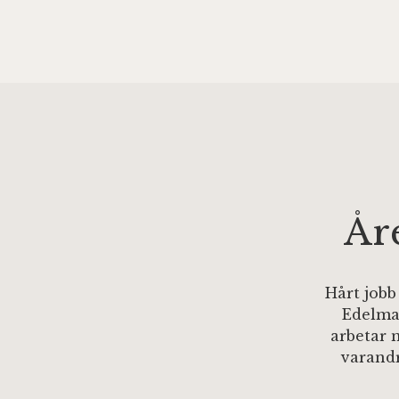
År
Hårt jobb
Edelma
arbetar 
varandr