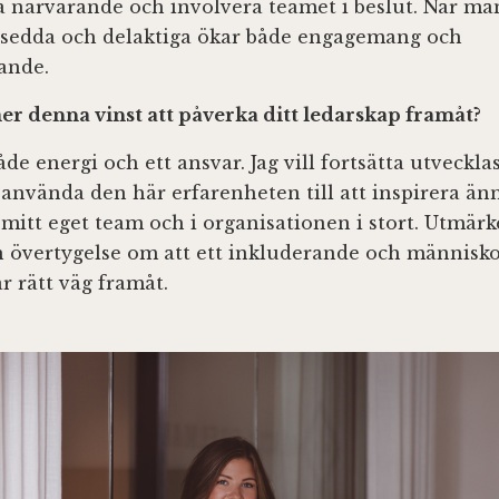
ra närvarande och involvera teamet i beslut. När mä
 sedda och delaktiga ökar både engagemang och
ande.
 denna vinst att påverka ditt ledarskap framåt?
åde energi och ett ansvar. Jag vill fortsätta utveckl
 använda den här erfarenheten till att inspirera än
mitt eget team och i organisationen i stort. Utmärk
n övertygelse om att ett inkluderande och människ
r rätt väg framåt.