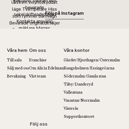
Följ på Instagram
Våra hem
Om oss
Våra kontor
Till salu
Franchise
Gärdet/Hjorthagen/Östermalm
Sälj med oss
Om Alicia Edelman
Kungsholmen/Essingeöarna
Bevakning
Vårt team
Södermalm/Gamla stan
Täby/Danderyd
Vallentuna
Vasastan/Norrmalm
Västerås
Supportkontoret
Följ oss