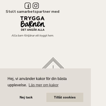
Stolt samarbetspartner med
Alla barn förtjänar ett tryggt hem.
Hej, vi använder kakor för din bästa
upplevelse.
Läs mer om kakor
Nej tack
Tillåt cookies
Alla rättigheter är reserverade och tillhör © 2023 Alicia Edelman |
Personuppgiftspolicy