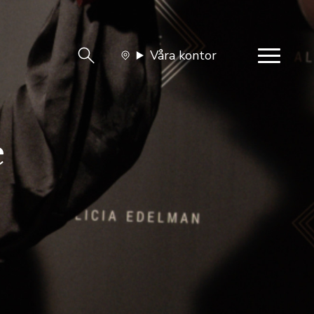
Våra kontor
team
Jobba med oss
e