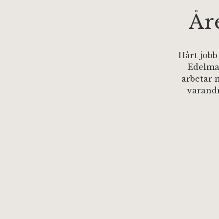
År
Hårt jobb
Edelma
arbetar 
varandr