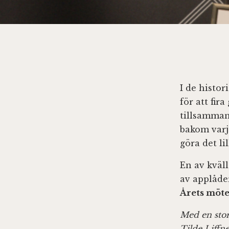
I de histor
för att fi
tillsamman
bakom varje
göra det li
En av kväl
av applåde
Årets möt
Med en stor
Tilde Liffn