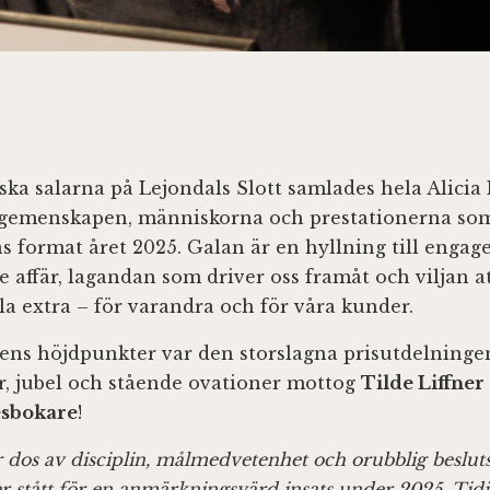
iska salarna på Lejondals Slott samlades hela Alici
ra gemenskapen, människorna och prestationerna so
s format året 2025. Galan är en hyllning till enga
 affär, lagandan som driver oss framåt och viljan at
lla extra – för varandra och för våra kunder.
lens höjdpunkter var den storslagna prisutdelning
r, jubel och stående ovationer mottog
Tilde Liffner
esbokare
!
 dos av disciplin, målmedvetenhet och orubblig beslu
er stått för en anmärkningsvärd insats under 2025. Ti