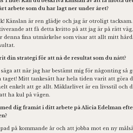
is Tilde! Kan du beskriva känslan av att få motta det
hårt arbete som du har lagt ner under året?
k! Känslan är ren glädje och jag är otroligt tacksam.
iverande att få detta kvitto på att jag är på rätt väg,
r denna fina utmärkelse som visar att allt mitt hård
sultat.
it din strategi för att nå de resultat som du nått?
e säga att när jag har bestämt mig för någonting så g
a taget! Mitt tankesätt har hela tiden varit att göra de
elt enkelt att ge allt. Mäklarlivet är en livsstil och 
 att ha kul på vägen.
 med dig framåt i ditt arbete på Alicia Edelman eft
en?
eppad på kommande år och att jobba mot en ny målsä