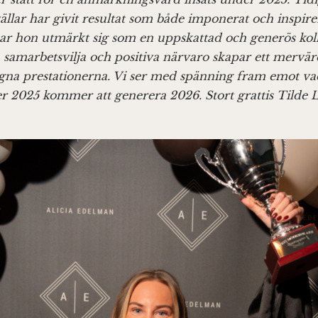
ällar har givit resultat som både imponerat och inspirer
ar hon utmärkt sig som en uppskattad och generös koll
a samarbetsvilja och positiva närvaro skapar ett mervär
gna prestationerna. Vi ser med spänning fram emot va
r 2025 kommer att generera 2026. Stort grattis Tilde L