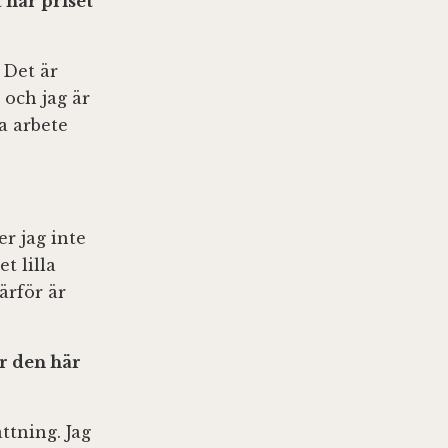
 här priset
 Det är
 och jag är
a arbete
er jag inte
t lilla
därför är
er den här
ttning. Jag