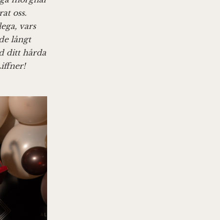
at oss.
ega, vars
de långt
d ditt hårda
iffner!