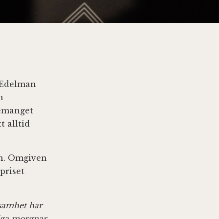
a Edelman
m
gemanget
t alltid
en. Omgiven
priset
tsamhet har
diga morgnar