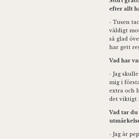
Stort gratt
efter allt 
- Tusen tac
väldigt mot
så glad öve
har gett re
Vad har var
- Jag skull
mig i först
extra och h
det viktigt
Vad tar du
utmärkels
- Jag är p