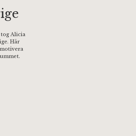
ige
tog Alicia
ge. Här
 motivera
 rummet.