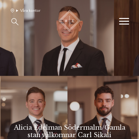
Våra kontor
Våra hem
Sälj med oss
Bevakning
Franchise
Om oss
Vårt team
Alicia Edelman Södermalm/Gamla
stan välkomnar Carl Sikali
Jobba med oss