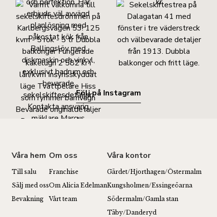
Följ på Instagram
Våra hem
Om oss
Våra kontor
Till salu
Franchise
Gärdet/Hjorthagen/Östermalm
Sälj med oss
Om Alicia Edelman
Kungsholmen/Essingeöarna
Bevakning
Vårt team
Södermalm/Gamla stan
Täby/Danderyd