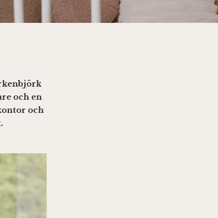
arkenbjörk
are och en
 kontor och
.