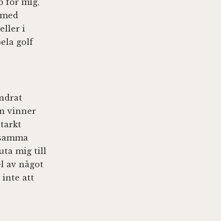
b för mig,
s med
ller i
ela golf
undrat
an vinner
tarkt
 samma
uta mig till
el av något
inte att