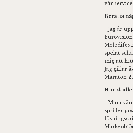
vår service
Berätta nå
- Jag är u
Eurovision 
Melodifesti
spelat scha
mig att hit
Jag gillar 
Maraton 20
Hur skulle
- Mina vän
sprider pos
lösningsor
Markenbjör