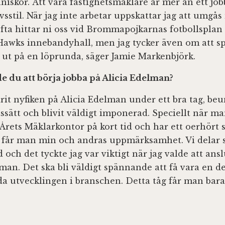
iskor. Att vara fastighetsmäklare är mer än ett job
ivsstil. När jag inte arbetar uppskattar jag att umgå
fta hittar ni oss vid Brommapojkarnas fotbollsplan e
Hawks innebandyhall, men jag tycker även om att sp
 ut på en löprunda, säger Jamie Markenbjörk.
de du att börja jobba på Alicia Edelman?
arit nyfiken på Alicia Edelman under ett bra tag, be
ssätt och blivit väldigt imponerad. Speciellt när m
Årets Mäklarkontor på kort tid och har ett oerhört s
 får man min och andras uppmärksamhet. Vi delar
och det tyckte jag var viktigt när jag valde att ansl
man. Det ska bli väldigt spännande att få vara en d
da utvecklingen i branschen. Detta tåg får man bara 