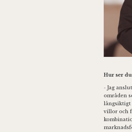
Hur ser du
- Jag anslu
områden so
långsiktigt
villor och
kombinatio
marknadsfö