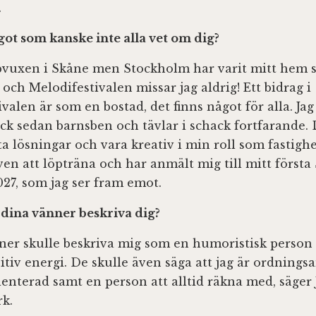
.
got som kanske inte alla vet om dig?
ppvuxen i Skåne men Stockholm har varit mitt hem 
och Melodifestivalen missar jag aldrig! Ett bidrag i
valen är som en bostad, det finns något för alla. Ja
ck sedan barnsben och tävlar i schack fortfarande. 
ta lösningar och vara kreativ i min roll som fastigh
även att löpträna och har anmält mig till mitt först
27, som jag ser fram emot.
 dina vänner beskriva dig?
ner skulle beskriva mig som en humoristisk person
itiv energi. De skulle även säga att jag är ordning
ienterad samt en person att alltid räkna med, säger
k.