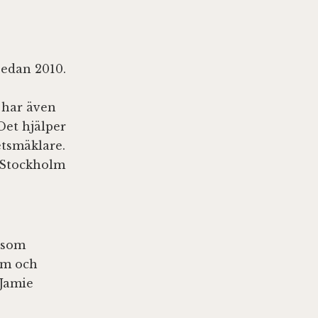
sedan 2010.
g har även
Det hjälper
etsmäklare.
a Stockholm
 som
sam och
 Jamie