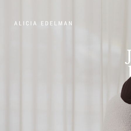
Våra hem
Sälj med