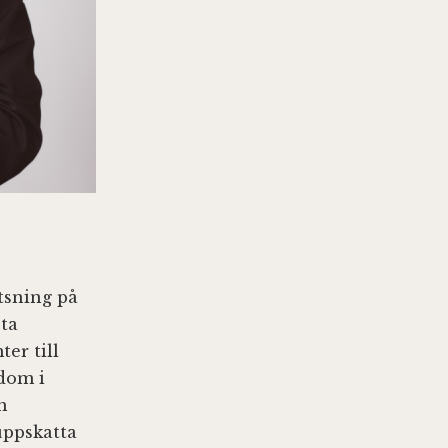
atsning på
ta
er till
dom i
h
uppskatta