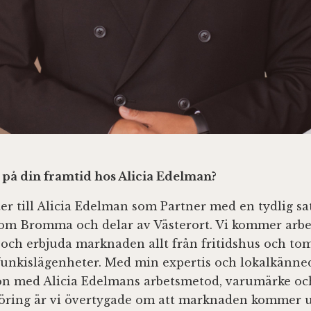
 på din framtid hos Alicia Edelman?
ter till Alicia Edelman som Partner med en tydlig s
m Bromma och delar av Västerort. Vi kommer arbe
 och erbjuda marknaden allt från fritidshus och tomt
 funkislägenheter. Med min expertis och lokalkänne
n med Alicia Edelmans arbetsmetod, varumärke oc
ring är vi övertygade om att marknaden kommer 