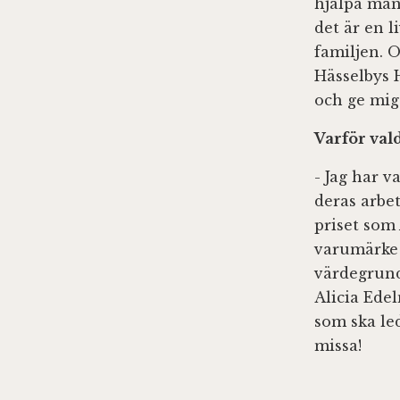
hjälpa männ
det är en l
familjen. O
Hässelbys 
och ge mig
Varför val
- Jag har v
deras arbet
priset som 
varumärke
värdegrund 
Alicia Edel
som ska le
missa!