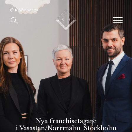
Våra kontor
Våra hem
Sälj med oss
Bevakning
Franchise
Om oss
Vårt team
Nya franchisetagare
i Vasastan/Norrmalm, Stockholm
Jobba med oss