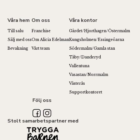
Våra hem
Om oss
Våra kontor
Till salu
Franchise
Gärdet/Hjorthagen/Östermalm
Sälj med oss
Om Alicia Edelman
Kungsholmen/Essingeöarna
Bevakning
Vårt team
Södermalm/Gamla stan
Täby/Danderyd
Vallentuna
Vasastan/Norrmalm
Västerås
Supportkontoret
Följ oss
Stolt samarbetspartner med