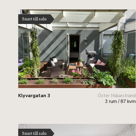
Snart till salu
Klyvargatan 3
Öster Mälarstrand
3 rum / 87 kvm
Snart till salu