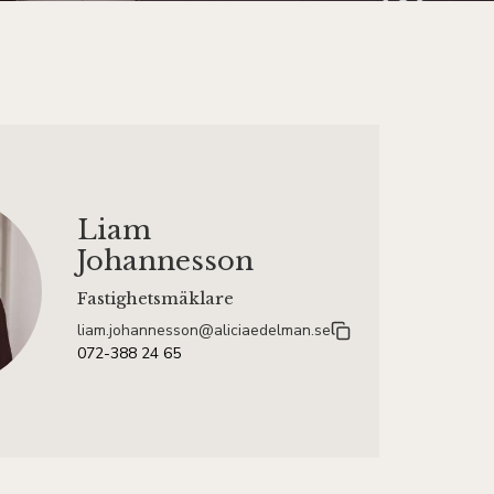
Liam
Johannesson
Fastighetsmäklare
liam.johannesson@aliciaedelman.se
072-388 24 65