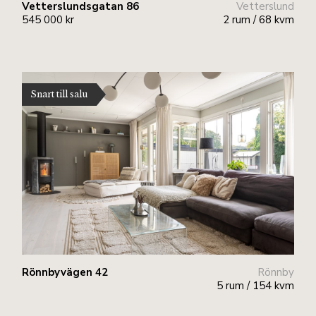
Vetterslundsgatan 86
Vetterslund
545 000 kr
2 rum / 68 kvm
Snart till salu
Rönnbyvägen 42
Rönnby
5 rum / 154 kvm