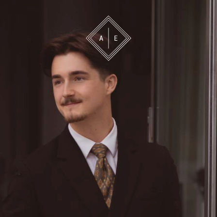
 oss
Bevakning
Franchise
Om oss
Vårt 