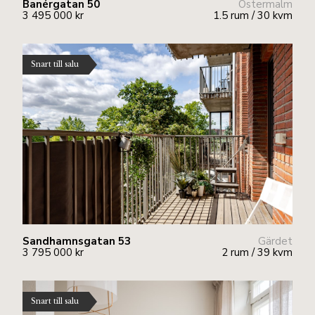
Banérgatan 50
Östermalm
3 495 000 kr
1.5 rum / 30 kvm
Snart till salu
Sandhamnsgatan 53
Gärdet
3 795 000 kr
2 rum / 39 kvm
Snart till salu