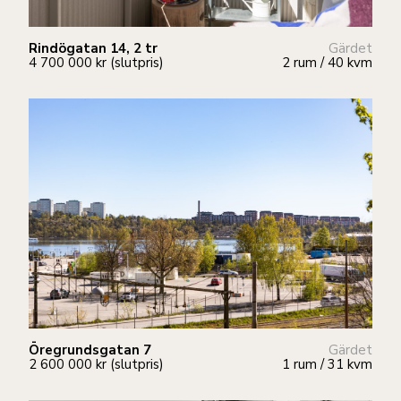
Rindögatan 14, 2 tr
Gärdet
4 700 000 kr (slutpris)
2 rum / 40 kvm
Öregrundsgatan 7
Gärdet
2 600 000 kr (slutpris)
1 rum / 31 kvm