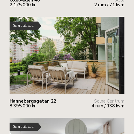
Oxelvägen 40
Älta
2 175 000 kr
2 rum / 71 kvm
Snart till salu
Hannebergsgatan 22
Solna Centrum
8 395 000 kr
4 rum / 138 kvm
Snart till salu