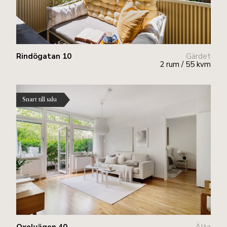
Rindögatan 10
Gärdet
2 rum / 55 kvm
Snart till salu