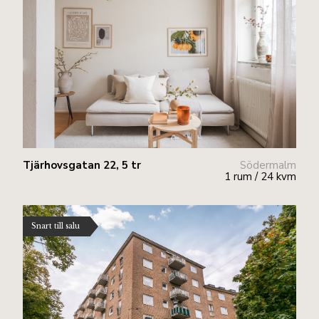
Tjärhovsgatan 22, 5 tr
Södermalm
1 rum / 24 kvm
Snart till salu